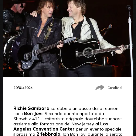
29/01/2024
Condividi
Richie Sambora
sarebbe a un passo dalla reunion
con i
Bon Jovi
. Secondo quanto riportato da
Showbiz 411 il chitarrista originale dovrebbe suonare
assieme alla formazione del New Jersey al
Los
Angeles Convention Center
per un evento speciale
il prossimo
2 febbraio
. Jon Bon Jovi durante la serata