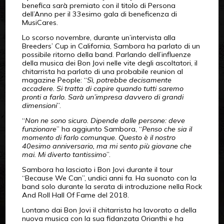
benefica sarà premiato con il titolo di Persona
dell’Anno per il 33esimo gala di beneficenza di
MusiCares.
Lo scorso novembre, durante un’intervista alla
Breeders’ Cup in California, Sambora ha parlato di un
possibile ritorno della band. Parlando dell’influenze
della musica dei Bon Jovi nelle vite degli ascoltatori, il
chitarrista ha parlato di una probabile reunion al
magazine People: “
Sì, potrebbe decisamente
accadere. Si tratta di capire quando tutti saremo
pronti a farlo. Sarà un’impresa davvero di grandi
dimensioni
”.
“
Non ne sono sicuro. Dipende dalle persone: deve
funzionare
” ha aggiunto Sambora, “
Penso che sia il
momento di farlo comunque. Questo è il nostro
40esimo anniversario, ma mi sento più giovane che
mai. Mi diverto tantissimo
”.
Sambora ha lasciato i Bon Jovi durante il tour
“Because We Can”, undici anni fa. Ha suonato con la
band solo durante la serata di introduzione nella Rock
And Roll Hall Of Fame del 2018.
Lontano dai Bon Jovi il chitarrista ha lavorato a della
nuova musica con la sua fidanzata Orianthi e ha