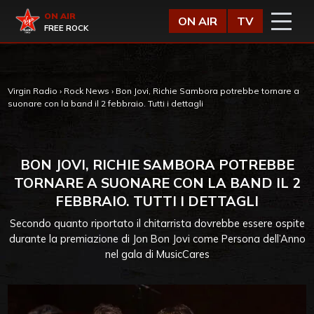
Vai al contenuto
Virgin Radio
ON AIR
ON AIR
TV
FREE ROCK
Virgin Radio
›
Rock News
›
Bon Jovi, Richie Sambora potrebbe tornare a
suonare con la band il 2 febbraio. Tutti i dettagli
BON JOVI, RICHIE SAMBORA POTREBBE
TORNARE A SUONARE CON LA BAND IL 2
FEBBRAIO. TUTTI I DETTAGLI
Secondo quanto riportato il chitarrista dovrebbe essere ospite
durante la premiazione di Jon Bon Jovi come Persona dell’Anno
nel gala di MusicCares