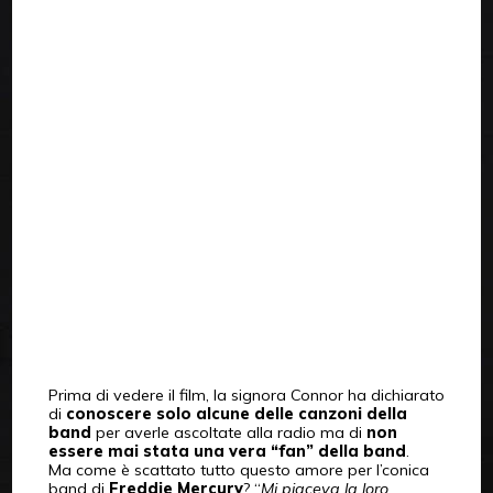
Prima di vedere il film, la signora Connor ha dichiarato
di
conoscere solo alcune delle canzoni della
band
per averle ascoltate alla radio ma di
non
essere mai stata una vera “fan” della band
.
Ma come è scattato tutto questo amore per l’conica
band di
Freddie Mercury
? “
Mi piaceva la loro