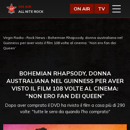
Vai al contenuto
Virgin Radio
ON AIR
ON AIR
TV
ALL NITE ROCK
Virgin Radio
›
Rock News
›
Bohemian Rhapsody, donna australiana nel
Guinness per aver visto il film 108 volte al cinema: “Non ero fan dei
Queen”
BOHEMIAN RHAPSODY, DONNA
AUSTRALIANA NEL GUINNESS PER AVER
VISTO IL FILM 108 VOLTE AL CINEMA:
“NON ERO FAN DEI QUEEN”
Dopo aver comprato il DVD ha rivisto il film a casa più di 290
volte: "tutte le sera da quando l'ho comprato"