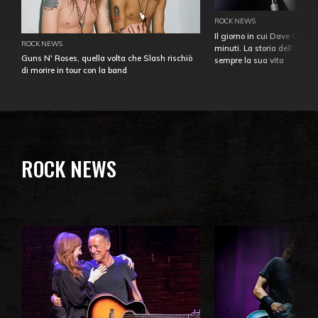
ROCK NEWS
Il giorno in cui Dave Gahan
ROCK NEWS
minuti. La storia dell'over
Guns N' Roses, quella volta che Slash rischiò
sempre la sua vita
di morire in tour con la band
ROCK NEWS