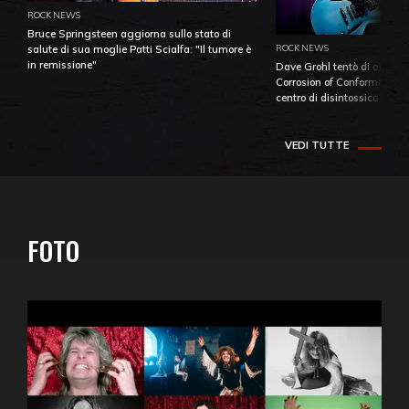
ROCK NEWS
Bruce Springsteen aggiorna sullo stato di
ROCK NEWS
salute di sua moglie Patti Scialfa: "Il tumore è
in remissione"
Dave Grohl tentò di aiutare
Corrosion of Conformity fino
centro di disintossicazione
VEDI TUTTE
FOTO