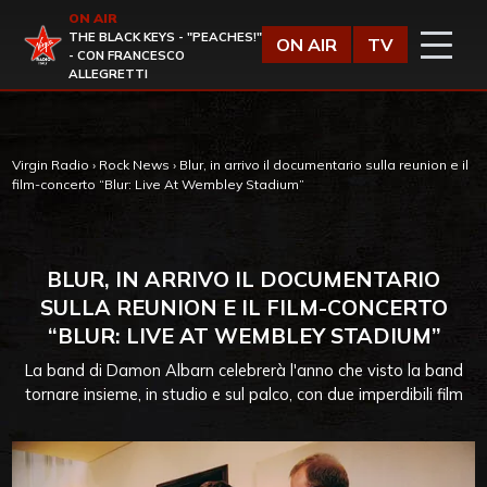
Vai al contenuto
ON AIR
Virgin Radio
THE BLACK KEYS - "PEACHES!"
ON AIR
TV
- CON FRANCESCO
ALLEGRETTI
Virgin Radio
›
Rock News
›
Blur, in arrivo il documentario sulla reunion e il
film-concerto “Blur: Live At Wembley Stadium”
BLUR, IN ARRIVO IL DOCUMENTARIO
SULLA REUNION E IL FILM-CONCERTO
“BLUR: LIVE AT WEMBLEY STADIUM”
La band di Damon Albarn celebrerà l'anno che visto la band
tornare insieme, in studio e sul palco, con due imperdibili film