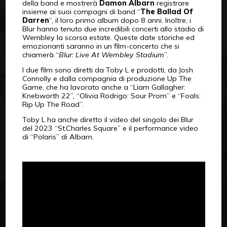
della band e mostrerà
Damon Albarn
registrare
insieme ai suoi compagni di band “
The Ballad Of
Darren
”, il loro primo album dopo 8 anni. Inoltre, i
Blur hanno tenuto due incredibili concerti allo stadio di
Wembley la scorsa estate. Queste date storiche ed
emozionanti saranno in un film-concerto che si
chiamerà “
Blur: Live At Wembley Stadium
”.
I due film sono diretti da Toby L e prodotti, da Josh
Connolly e dalla compagnia di produzione Up The
Game, che ha lavorato anche a “Liam Gallagher:
Knebworth 22”, “Olivia Rodrigo: Sour Prom” e “Foals:
Rip Up The Road”.
Toby L ha anche diretto il video del singolo dei Blur
del 2023 “St.Charles Square” e il performance video
di “Polaris” di Albarn.