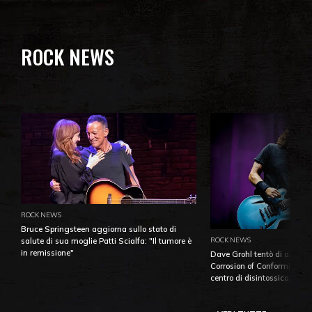
ROCK NEWS
ROCK NEWS
Bruce Springsteen aggiorna sullo stato di
ROCK NEWS
salute di sua moglie Patti Scialfa: "Il tumore è
in remissione"
Dave Grohl tentò di aiutare
Corrosion of Conformity fino
centro di disintossicazione