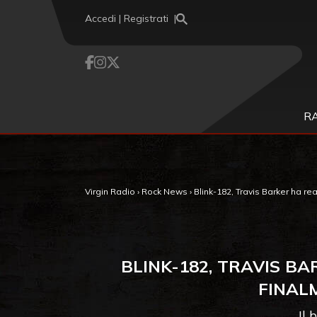
Vai al contenuto
Accedi | Registrati
R
Virgin Radio
›
Rock News
›
Blink-182, Travis Barker ha rea
BLINK-182, TRAVIS B
FINALM
Il 