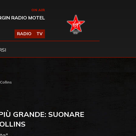
ON AIR
RGIN RADIO MOTEL
RADIO
TV
SI
Collins
 PIÙ GRANDE: SUONARE
COLLINS
ita"