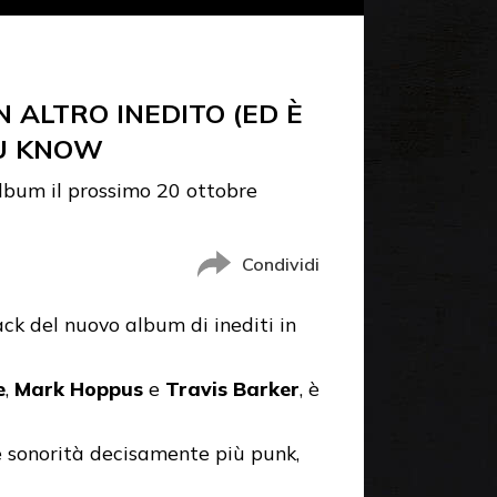
 ALTRO INEDITO (ED È
OU KNOW
bum il prossimo 20 ottobre
Condividi
track del nuovo album di inediti in
e
,
Mark Hoppus
e
Travis Barker
, è
le sonorità decisamente più punk,