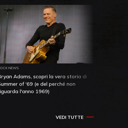
ROCK NEWS
ROCK NEW
Bryan Adams, scopri la vera storia di
Anthony 
Summer of ‘69 (e del perché non
mia amic
riguarda l'anno 1969)
VEDI TUTTE