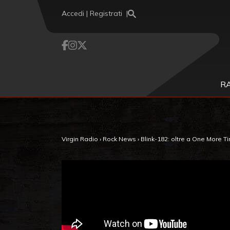
Vai al contenuto
Accedi | Registrati
R
Virgin Radio
›
Rock News
›
Blink-182: oltre a One More Ti