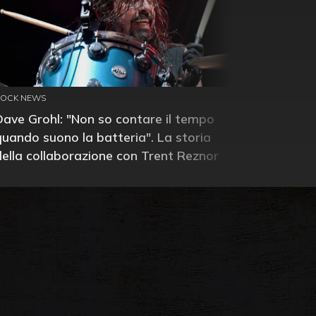
ROCK NEWS
Dave Grohl: "Non so contare il tempo
quando suono la batteria". La storia
della collaborazione con Trent Reznor