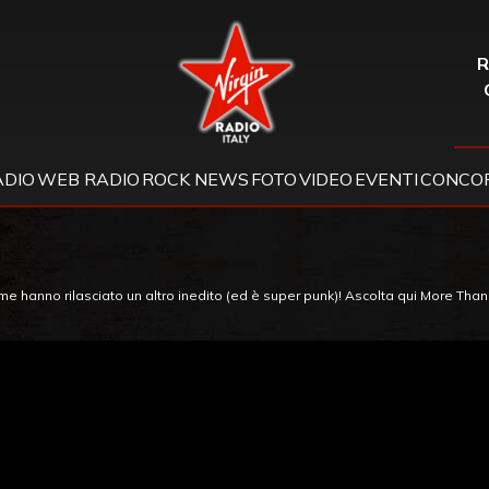
Virgin Radio
R
ADIO
WEB RADIO
ROCK NEWS
FOTO
VIDEO
EVENTI
CONCOR
me hanno rilasciato un altro inedito (ed è super punk)! Ascolta qui More Th