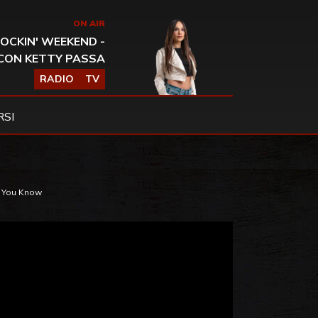
ON AIR
OCKIN' WEEKEND -
CON KETTY PASSA
RADIO
TV
SI
an You Know