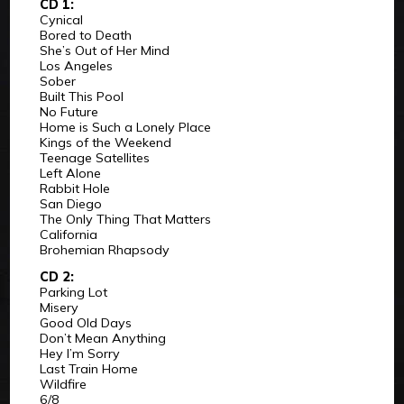
CD 1:
Cynical
Bored to Death
She’s Out of Her Mind
Los Angeles
Sober
Built This Pool
No Future
Home is Such a Lonely Place
Kings of the Weekend
Teenage Satellites
Left Alone
Rabbit Hole
San Diego
The Only Thing That Matters
California
Brohemian Rhapsody
CD 2:
Parking Lot
Misery
Good Old Days
Don’t Mean Anything
Hey I’m Sorry
Last Train Home
Wildfire
6/8