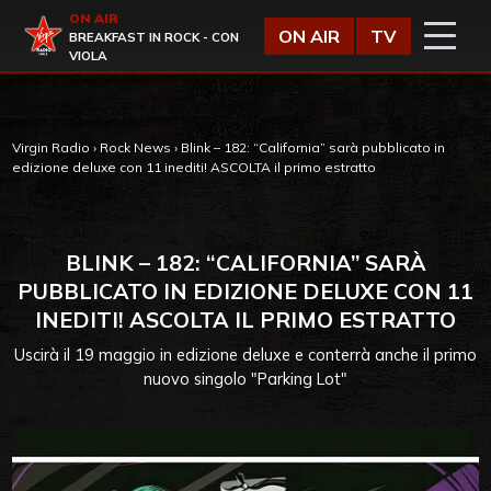
Vai al contenuto
ON AIR
Virgin Radio
ON AIR
TV
BREAKFAST IN ROCK - CON
VIOLA
Virgin Radio
›
Rock News
›
Blink – 182: “California” sarà pubblicato in
edizione deluxe con 11 inediti! ASCOLTA il primo estratto
BLINK – 182: “CALIFORNIA” SARÀ
PUBBLICATO IN EDIZIONE DELUXE CON 11
INEDITI! ASCOLTA IL PRIMO ESTRATTO
Uscirà il 19 maggio in edizione deluxe e conterrà anche il primo
nuovo singolo "Parking Lot"