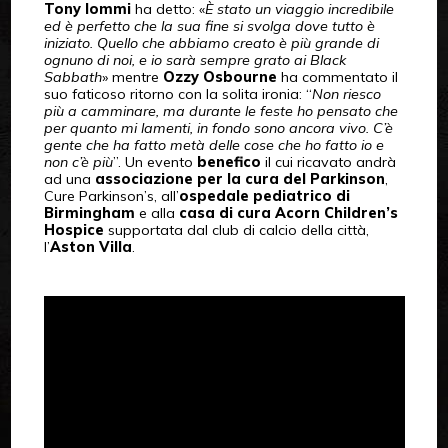
Tony Iommi
ha detto: «
È stato un viaggio incredibile
ed è perfetto che la sua fine si svolga dove tutto è
iniziato. Quello che abbiamo creato è più grande di
ognuno di noi, e io sarà sempre grato ai Black
Sabbath
» mentre
Ozzy Osbourne
ha commentato il
suo faticoso ritorno con la solita ironia: “
Non riesco
più a camminare, ma durante le feste ho pensato che
per quanto mi lamenti, in fondo sono ancora vivo. C’è
gente che ha fatto metà delle cose che ho fatto io e
non c’è più
”. Un evento
benefico
il cui ricavato andrà
ad una
associazione per la cura del Parkinson
,
Cure Parkinson’s, all’
ospedale pediatrico di
Birmingham
e alla
casa di cura Acorn Children’s
Hospice
supportata dal club di calcio della città,
l’
Aston Villa
.