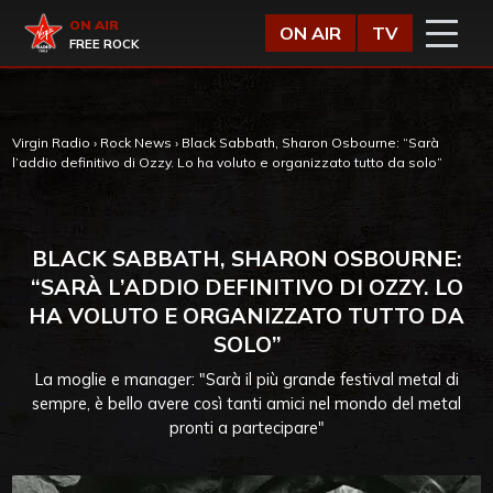
Vai al contenuto
Virgin Radio
ON AIR
ON AIR
TV
FREE ROCK
Virgin Radio
›
Rock News
›
Black Sabbath, Sharon Osbourne: “Sarà
l’addio definitivo di Ozzy. Lo ha voluto e organizzato tutto da solo”
BLACK SABBATH, SHARON OSBOURNE:
“SARÀ L’ADDIO DEFINITIVO DI OZZY. LO
HA VOLUTO E ORGANIZZATO TUTTO DA
SOLO”
La moglie e manager: "Sarà il più grande festival metal di
sempre, è bello avere così tanti amici nel mondo del metal
pronti a partecipare"