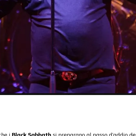
che i
Black Sabbath
si preparano al passo d’addio del