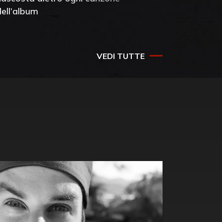
dell’album
che salv
success
VEDI TUTTE