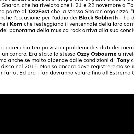
, Sharon, che ha rivelato che il 21 e 22 novembre a Tok
 parte all’
OzzFest
che la stessa Sharon organizza: “L
che l’occasione per l’addio dei
Black Sabbath
– ha d
che i
Korn
che festeggiano il ventennale della loro car
 del panorama della musica rock arriva alla sua concl
a da parecchio tempo visto i problemi di saluti dei mem
 un cancro. Era stato lo stesso
Ozzy Osbourne
a rivel
emo anche se molto dipende dalle condizioni di
Tony
c
isco nel 2015. Non so ancora dove registreremo se in
farlo”. Ed ora i fan dovranno volare fino all’Estremo O