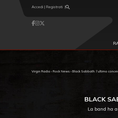
Vai al contenuto
Accedi | Registrati
R
Virgin Radio
›
Rock News
›
Black Sabbath: l’ultimo conce
BLACK SA
La band ha an