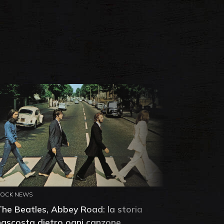
ROCK NEWS
ROCK NEW
The Beatles, Abbey Road: la storia
Neil You
nascosta dietro ogni canzone
dell'alb