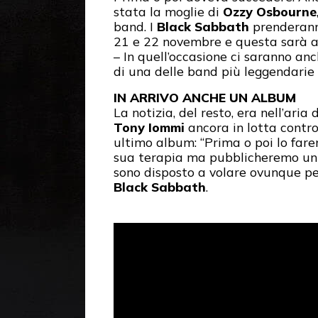
stata la moglie di
Ozzy Osbourne
band. I
Black Sabbath
prenderanno
21 e 22 novembre e questa sarà an
– In quell’occasione ci saranno an
di una delle band più leggendarie
IN ARRIVO ANCHE UN ALBUM
La notizia, del resto, era nell’ari
Tony Iommi
ancora in lotta contro
ultimo album: “Prima o poi lo far
sua terapia ma pubblicheremo un d
sono disposto a volare ovunque per 
Black Sabbath
.