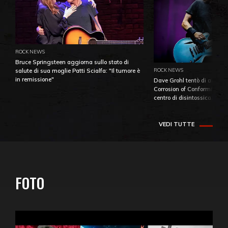
ROCK NEWS
Bruce Springsteen aggiorna sullo stato di
ROCK NEWS
salute di sua moglie Patti Scialfa: "Il tumore è
in remissione"
Dave Grohl tentò di aiutare
Corrosion of Conformity fino
centro di disintossicazione
VEDI TUTTE
FOTO