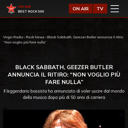
Vai al contenuto
Virgin Radio
ON AIR
ON AIR
TV
BEST ROCK 500
Virgin Radio
›
Rock News
›
Black Sabbath, Geezer Butler annuncia il ritiro:
“Non voglio più fare nulla”
BLACK SABBATH, GEEZER BUTLER
ANNUNCIA IL RITIRO: “NON VOGLIO PIÙ
FARE NULLA”
Il leggendario bassista ha annunciato di voler uscire dal mondo
della musica dopo più di 50 anni di carriera