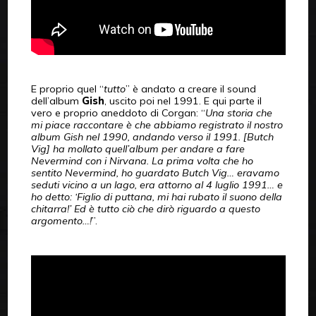
E proprio quel “
tutto
” è andato a creare il sound
dell’album
Gish
, uscito poi nel 1991. E qui parte il
vero e proprio aneddoto di Corgan: “
Una storia che
mi piace raccontare è che abbiamo registrato il nostro
album Gish nel 1990, andando verso il 1991.
[Butch
Vig] ha mollato quell’album per andare a fare
Nevermind con i Nirvana. La prima volta che ho
sentito Nevermind, ho guardato Butch Vig… eravamo
seduti vicino a un lago, era attorno al 4 luglio 1991… e
ho detto: ‘Figlio di puttana, mi hai rubato il suono della
chitarra!’ Ed è tutto ciò che dirò riguardo a questo
argomento…!
”.