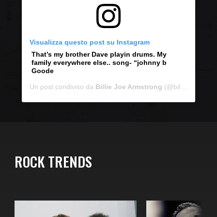
Visualizza questo post su Instagram
That’s my brother Dave playin drums. My
family everywhere else.. song- “johnny b
Goode
Un post condiviso da
Billie Joe Armstrong
(@billiejoearmstrong) in data:
ROCK TRENDS