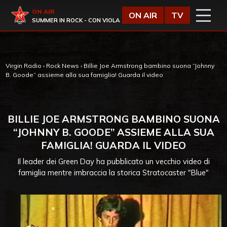
Vai al contenuto
Virgin Radio
ON AIR
ON AIR
TV
SUMMER IN ROCK - CON VIOLA
Virgin Radio
›
Rock News
›
Billie Joe Armstrong bambino suona “Johnny
B. Goode” assieme alla sua famiglia! Guarda il video
BILLIE JOE ARMSTRONG BAMBINO SUONA
“JOHNNY B. GOODE” ASSIEME ALLA SUA
FAMIGLIA! GUARDA IL VIDEO
Il leader dei Green Day ha pubblicato un vecchio video di
famiglia mentre imbraccia la storica Stratocaster "Blue"