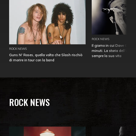
ROCK NEWS
Il giorno in cui Dave Gahan
ROCK NEWS
minuti. La storia dell'over
Guns N' Roses, quella volta che Slash rischiò
sempre la sua vita
di morire in tour con la band
ROCK NEWS