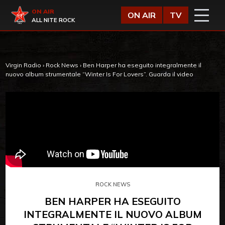
Vai al contenuto
Virgin Radio
ON AIR
ON AIR
TV
ALL NITE ROCK
Virgin Radio
›
Rock News
›
Ben Harper ha eseguito integralmente il
nuovo album strumentale “Winter Is For Lovers”. Guarda il video
ROCK NEWS
BEN HARPER HA ESEGUITO
INTEGRALMENTE IL NUOVO ALBUM