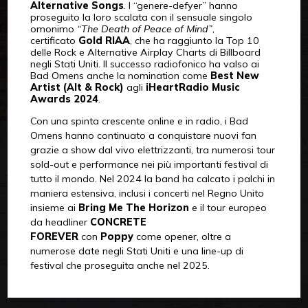
Alternative Songs
. I “genere-defyer” hanno
proseguito la loro scalata con il sensuale singolo
omonimo
“The Death of Peace of Mind”
,
certificato
Gold RIAA
, che ha raggiunto la Top 10
delle Rock e Alternative Airplay Charts di Billboard
negli Stati Uniti. Il successo radiofonico ha valso ai
Bad Omens anche la nomination come
Best New
Artist (Alt & Rock)
agli
iHeartRadio Music
Awards 2024
.
Con una spinta crescente online e in radio, i Bad
Omens hanno continuato a conquistare nuovi fan
grazie a show dal vivo elettrizzanti, tra numerosi tour
sold-out e performance nei più importanti festival di
tutto il mondo. Nel 2024 la band ha calcato i palchi in
maniera estensiva, inclusi i concerti nel Regno Unito
insieme ai
Bring Me The Horizon
e il tour europeo
da headliner
CONCRETE
FOREVER
con
Poppy
come opener, oltre a
numerose date negli Stati Uniti e una line-up di
festival che proseguita anche nel 2025.