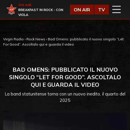
Vai al contenuto
ON AIR
Virgin Radio
ON AIR
TV
BREAKFAST IN ROCK - CON
VIOLA
Virgin Radio
›
Rock News
›
Bad Omens: pubblicato il nuovo singolo “Let
For Good”. Ascoltalo qui e guarda il video
BAD OMENS: PUBBLICATO IL NUOVO
SINGOLO “LET FOR GOOD”. ASCOLTALO
QUI E GUARDA IL VIDEO
La band statunitense torna con un nuovo inedito, il quarto del
2025