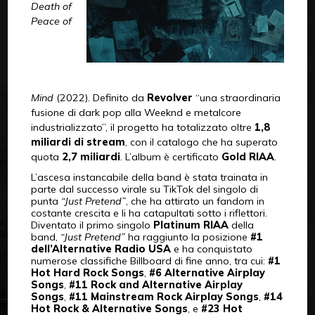
Death of
Peace of
Mind
(2022). Definito da
Revolver
“una straordinaria
fusione di dark pop alla Weeknd e metalcore
industrializzato”, il progetto ha totalizzato oltre
1,8
miliardi di stream
, con il catalogo che ha superato
quota
2,7 miliardi
. L’album è certificato
Gold RIAA
.
L’ascesa instancabile della band è stata trainata in
parte dal successo virale su TikTok del singolo di
punta
“Just Pretend”
, che ha attirato un fandom in
costante crescita e li ha catapultati sotto i riflettori.
Diventato il primo singolo
Platinum RIAA
della
band,
“Just Pretend”
ha raggiunto la posizione
#1
dell’Alternative Radio USA
e ha conquistato
numerose classifiche Billboard di fine anno, tra cui:
#1
Hot Hard Rock Songs
,
#6 Alternative Airplay
Songs
,
#11 Rock and Alternative Airplay
Songs
,
#11 Mainstream Rock Airplay Songs
,
#14
Hot Rock & Alternative Songs
, e
#23 Hot