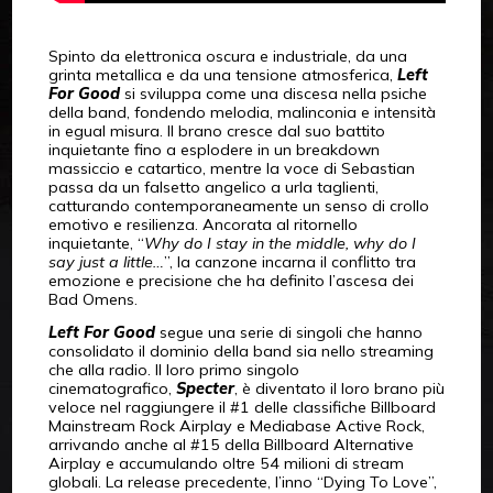
Spinto da elettronica oscura e industriale, da una
grinta metallica e da una tensione atmosferica,
Left
For Good
si sviluppa come una discesa nella psiche
della band, fondendo melodia, malinconia e intensità
in egual misura. Il brano cresce dal suo battito
inquietante fino a esplodere in un breakdown
massiccio e catartico, mentre la voce di Sebastian
passa da un falsetto angelico a urla taglienti,
catturando contemporaneamente un senso di crollo
emotivo e resilienza. Ancorata al ritornello
inquietante, “
Why do I stay in the middle, why do I
say just a little…
”, la canzone incarna il conflitto tra
emozione e precisione che ha definito l’ascesa dei
Bad Omens.
Left For Good
segue una serie di singoli che hanno
consolidato il dominio della band sia nello streaming
che alla radio. Il loro primo singolo
cinematografico,
Specter
, è diventato il loro brano più
veloce nel raggiungere il #1 delle classifiche Billboard
Mainstream Rock Airplay e Mediabase Active Rock,
arrivando anche al #15 della Billboard Alternative
Airplay e accumulando oltre 54 milioni di stream
globali. La release precedente, l’inno “Dying To Love”,