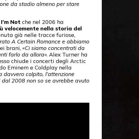
one da stadio almeno per stare
I’m Not
che nel 2006 ha
ù velocemente nella storia del
nuta già nelle tracce furiose,
trato A Certain Romance e abbiamo
i brani, «
Ci siamo concentrati da
nti farlo da allora
». Alex Turner ha
sso chiude i concerti degli Arctic
endo Eminem e Coldplay nella
a davvero colpito, l’attenzione
ti dal 2008 non so se avrebbe avuto