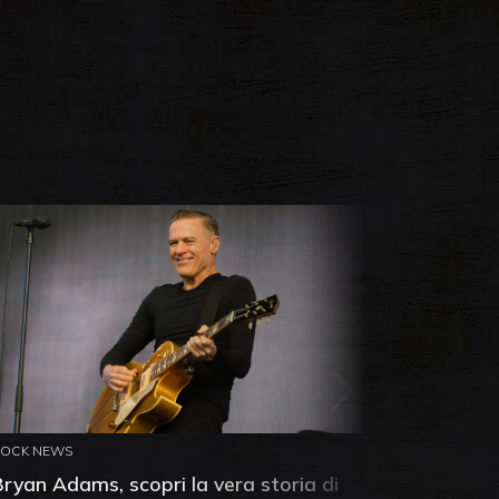
ROCK NEWS
ROCK NEW
Bryan Adams, scopri la vera storia di
Anthony 