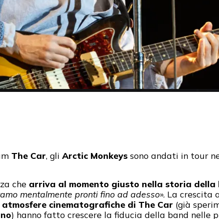
bum
The Car
, gli
Arctic Monkeys
sono andati in tour ne
nza che
arriva al momento giusto nella storia della
vamo mentalmente pronti fino ad adesso
». La crescita 
e
atmosfere cinematografiche di The Car
(già speri
ino
) hanno fatto crescere la fiducia della band nelle pr