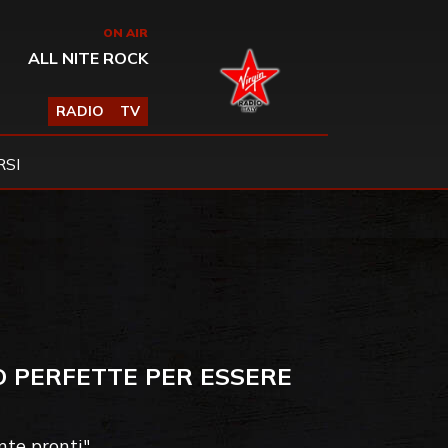
ON AIR
ALL NITE ROCK
RADIO
TV
SI
O PERFETTE PER ESSERE
te pronti"