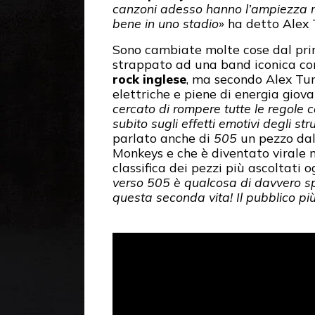
canzoni adesso hanno l’ampiezza n
bene in uno stadio
» ha detto Alex 
Sono cambiate molte cose dal p
strappato ad una band iconica co
rock inglese
, ma secondo Alex Tur
elettriche e piene di energia giova
cercato di rompere tutte le regole c
subito sugli effetti emotivi degli st
parlato anche di
505
un pezzo da
Monkeys e che è diventato virale 
classifica dei pezzi più ascoltati 
verso 505 è qualcosa di davvero sp
questa seconda vita! Il pubblico p