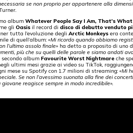
ecessaria se non proprio per appartenere alla dimensi
Turner.
rimo album
Whatever People Say I Am, That’s What 
me gli
Oasis
il record di
disco di debutto venduto pi
ner tutta l’evoluzione degli
Arctic Monkeys
era conte
nile di quell’album: «
Mi ricordo quando abbiamo regis
on l’ultimo assolo finale
» ha detto a proposito di uno de
rumenti, più che su quelli delle parole e siamo andati ava
l secondo album
Favourite Worst Nightmare
che spe
negli ultimi mesi grazie ai video su TikTok, raggiung
ogni mese su Spotify con 1.7 milioni di streaming: «
Mi h
eciale. Se non l’avessimo suonata alla fine dei concer
iù giovane reagisce sempre in modo incredibile
».