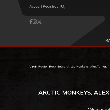
Vai al contenuto
Accedi | Registrati
R
Virgin Radio
›
Rock News
›
Arctic Monkeys, Alex Turner: 
ARCTIC MONKEYS, ALEX
"Non avre