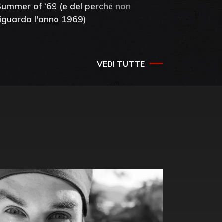
Summer of ‘69 (e del perché non
mia amic
riguarda l'anno 1969)
VEDI TUTTE