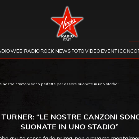
Virgin Radio
ADIO
WEB RADIO
ROCK NEWS
FOTO
VIDEO
EVENTI
CONCOR
“le nostre canzoni sono perfette per essere suonate in uno stadio”
 TURNER: “LE NOSTRE CANZONI SON
SUONATE IN UNO STADIO”
bbe avuto senso farlo prima, non eravamo mentalmen