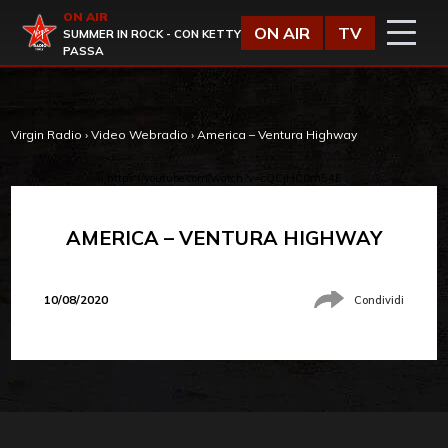
Vai al contenuto
ON AIR
Virgin Radio
ON AIR
TV
SUMMER IN ROCK - CON KETTY
PASSA
Virgin Radio
›
Video Webradio
›
America – Ventura Highway
https://youtube.com/watch?v=cQCjHC0m54E
AMERICA – VENTURA HIGHWAY
10/08/2020
Condividi