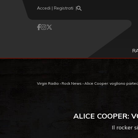
Vai al contenuto
Accedi | Registrati
R
Virgin Radio
›
Rock News
›
Alice Cooper: vogliono partecip
ALICE COOPER: V
Il rocker 