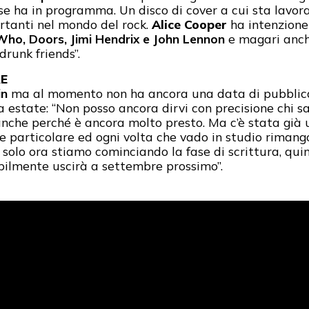
nse ha in programma. Un disco di cover a cui sta lavo
rtanti nel mondo del rock.
Alice Cooper
ha intenzione 
Who, Doors, Jimi Hendrix e John Lennon
e magari anch
drunk friends”.
RE
in
ma al momento non ha ancora una data di pubblica
ma estate: “Non posso ancora dirvi con precisione chi
anche perché è ancora molto presto. Ma c’è stata già
articolare ed ogni volta che vado in studio rimango s
e solo ora stiamo cominciando la fase di scrittura, qu
bilmente uscirà a settembre prossimo”.