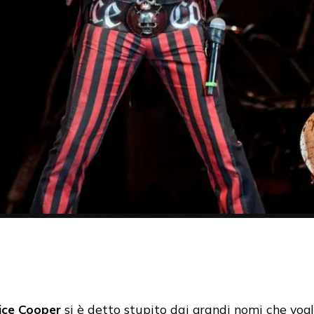
ice Cooper
si è detto stupito dai grandi nomi che vog