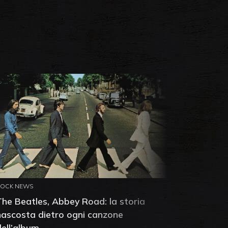
ROCK NEWS
ROCK NEW
The Beatles, Abbey Road: la storia
Neil You
nascosta dietro ogni canzone
dell'alb
dell’album
che salv