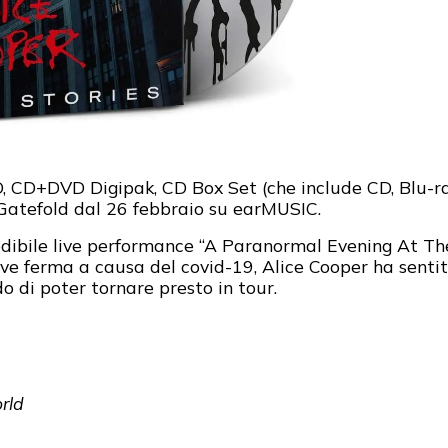
D, CD+DVD Digipak, CD Box Set (che include CD, Blu-ra
le Gatefold dal 26 febbraio su earMUSIC.
redibile live performance “A Paranormal Evening At Th
live ferma a causa del covid-19, Alice Cooper ha sentito
do di poter tornare presto in tour.
rld