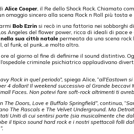
di
Alice Cooper
, il Re dello Shock Rock. Chiamato com
n omaggio sincero alla scena Rock n Roll più tosta e
 armi
Bob Ezrin
si recò in una fattoria nei sobborghi d
s Angeles del flower power, ricca di ideali di pace e 
nella sua città natale
permeata da una scena rock l
ul, al funk, al punk…e molto altro.
ore al giorno al fine di definirne il sound distintivo. 
l’ospedale criminale psichiatrico applaudivano divertit
eavy Rock in quel periodo”,
spiega Alice, “
all’Eastown si
per 4 dollari! Il weekend successivo al Grande beccavi 
l Faces. Non potevi fare soft-rock altrimenti ti avreb
n The Doors, Love e Buffalo Springfield”
, continua, “
Sa
ano The Rascals e The Velvet Underground. Ma Detroit e
ati Uniti di cui sentirsi parte (sia musicalmente che dal
be il tipico sound hard rock e i nostri spettacoli folli da
”.