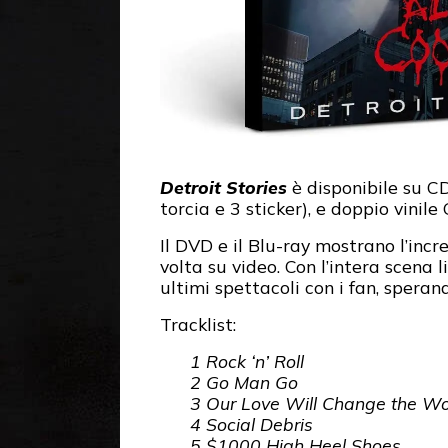
Detroit Stories
è disponibile su C
torcia e 3 sticker), e doppio vini
Il DVD e il Blu-ray mostrano l’inc
volta su video. Con l’intera scena 
ultimi spettacoli con i fan, speran
Tracklist:
1 Rock ‘n’ Roll
2 Go Man Go
3 Our Love Will Change the Wo
4 Social Debris
5 $1000 High Heel Shoes