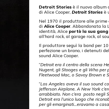
Detroit Stories
è il nuovo album 
di Alice Cooper,
Detroit Stories
è u
Nel 1970 il produttore alle prime
di
Alice Cooper
. Abbandonata la Lo
identità, Alice
portò la sua gang 
all’hard rock, al garage rock, al so
Il produttore seguì la band per 10 
perfezione un brano, i detenuti del
sound Alice Cooper.
“
Detroit era il centro della scena H
Nugent, gli Stooges e gli Who per 
Fleetwood Mac, o Savoy Brown e Smal
“
Los Angeles aveva il suo sound co
Jefferson Airplane. A New York c’er
arrabbiato. Non c’era posto negli St
Detroit era l’unico luogo che riconob
per gli emarginati…eravamo a casa