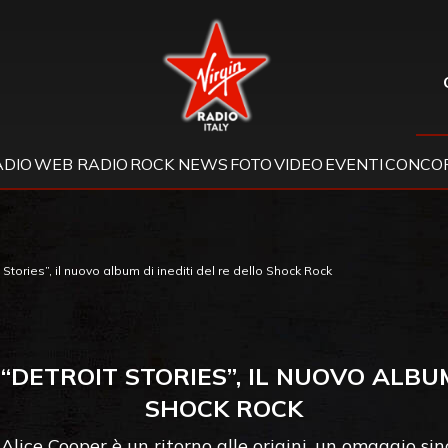
Virgin Radio
ADIO
WEB RADIO
ROCK NEWS
FOTO
VIDEO
EVENTI
CONCOR
 Stories”, il nuovo album di inediti del re dello Shock Rock
“DETROIT STORIES”, IL NUOVO ALBUM
SHOCK ROCK
Alice Cooper è un ritorno alle origini, un omaggio sin