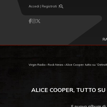
Vai al contenuto
Accedi | Registrati
R
Virgin Radio
›
Rock News
›
Alice Cooper, tutto su “Detroit
ALICE COOPER, TUTTO SU 
Il nuovo album di 