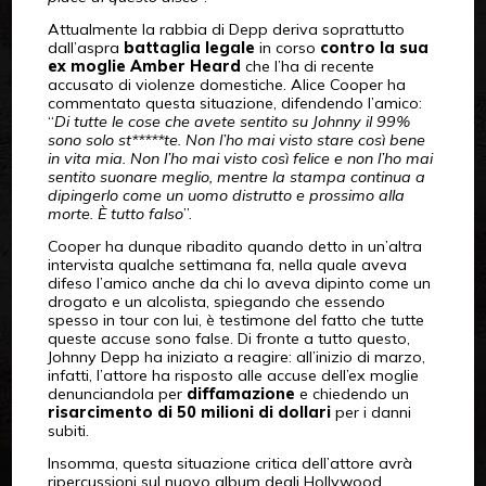
Attualmente la rabbia di Depp deriva soprattutto
dall’aspra
battaglia legale
in corso
contro la sua
ex moglie Amber Heard
che l’ha di recente
accusato di violenze domestiche. Alice Cooper ha
commentato questa situazione, difendendo l’amico:
“
Di tutte le cose che avete sentito su Johnny il 99%
sono solo st*****te. Non l’ho mai visto stare così bene
in vita mia. Non l’ho mai visto così felice e non l’ho mai
sentito suonare meglio, mentre la stampa continua a
dipingerlo come un uomo distrutto e prossimo alla
morte. È tutto falso
”.
Cooper ha dunque ribadito quando detto in un’altra
intervista qualche settimana fa, nella quale aveva
difeso l’amico anche da chi lo aveva dipinto come un
drogato e un alcolista, spiegando che essendo
spesso in tour con lui, è testimone del fatto che tutte
queste accuse sono false. Di fronte a tutto questo,
Johnny Depp ha iniziato a reagire: all’inizio di marzo,
infatti, l’attore ha risposto alle accuse dell’ex moglie
denunciandola per
diffamazione
e chiedendo un
risarcimento di 50 milioni di dollari
per i danni
subiti.
Insomma, questa situazione critica dell’attore avrà
ripercussioni sul nuovo album degli Hollywood