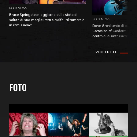
ROCK NEWS
Bruce Springsteen aggiorna sullo stato di
ROCK NEWS
salute di sua moglie Patti Scialfa: "Il tumore è
in remissione"
Dave Grohl tentò di aiutare
Corrosion of Conformity fino
centro di disintossicazione
VEDI TUTTE
FOTO