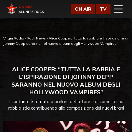
Vai al contenuto
Virgin Radio
ON AIR
ON AIR
TV
ALL NITE ROCK
Virgin Radio
›
Rock News
›
Alice Cooper: “tutta la rabbia e l’ispirazione di
Johnny Depp saranno nel nuovo album degli Hollywood Vampires”
ALICE COOPER: “TUTTA LA RABBIA E
L’ISPIRAZIONE DI JOHNNY DEPP
SARANNO NEL NUOVO ALBUM DEGLI
HOLLYWOOD VAMPIRES”
Il cantante è tornato a parlare dell’attore e di come la sua
rabbia stia contribuendo alla composizione dei nuovi brani