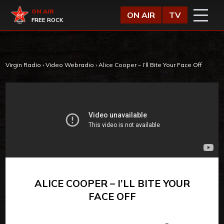
Vai al contenuto
Virgin Radio
ON AIR
ON AIR
TV
FREE ROCK
Virgin Radio
›
Video Webradio
›
Alice Cooper – I’ll Bite Your Face Off
ALICE COOPER – I’LL BITE YOUR
FACE OFF