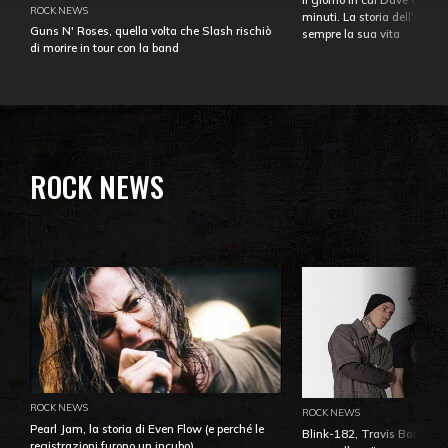
ROCK NEWS
minuti. La storia dell'over
Guns N' Roses, quella volta che Slash rischiò
sempre la sua vita
di morire in tour con la band
ROCK NEWS
ROCK NEWS
ROCK NEWS
Pearl Jam, la storia di Even Flow (e perché le
Blink-182, Travis Barker: 
registrazioni furono un incubo)