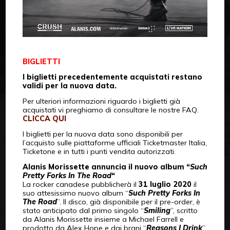
BIGLIETTI
I biglietti precedentemente acquistati restano
validi per la nuova data.
Per ulteriori informazioni riguardo i biglietti già
acquistati vi preghiamo di consultare le nostre FAQ.
CLICCA QUI
I biglietti per la nuova data sono disponibili per
l’acquisto sulle piattaforme ufficiali Ticketmaster Italia,
Ticketone e in tutti i punti vendita autorizzati.
Alanis Morissette annuncia il nuovo album “
Such
Pretty Forks In The Road
“
La rocker canadese pubblicherà il
31 luglio 2020
il
suo attesissimo nuovo album “
Such Pretty Forks In
The Road
”. Il disco, già disponibile per il pre-order, è
stato anticipato dal primo singolo “
Smiling
”, scritto
da Alanis Morissette insieme a Michael Farrell e
prodotto da Alex Hope e dai brani “
Reasons I Drink
”