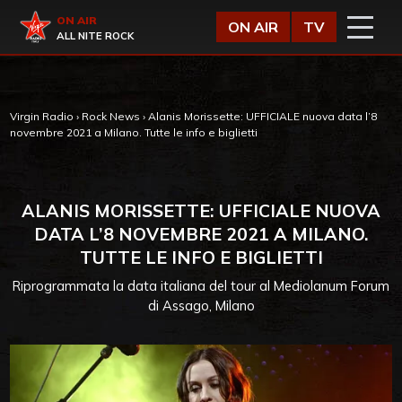
Vai al contenuto
Virgin Radio
ON AIR
ON AIR
TV
ALL NITE ROCK
Virgin Radio
›
Rock News
›
Alanis Morissette: UFFICIALE nuova data l’8
novembre 2021 a Milano. Tutte le info e biglietti
ALANIS MORISSETTE: UFFICIALE NUOVA
DATA L’8 NOVEMBRE 2021 A MILANO.
TUTTE LE INFO E BIGLIETTI
Riprogrammata la data italiana del tour al Mediolanum Forum
di Assago, Milano