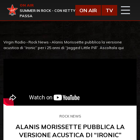
Vai al contenuto
ON AIR
Virgin Radio
ON AIR
TV
SUMMER IN ROCK - CON KETTY
PASSA
Virgin Radio
›
Rock News
›
Alanis Morissette pubblica la versione
acustica di “Ironic” per i 25 anni di “Jagged Little Pill”. Ascoltala qui
ROCK NEWS
ALANIS MORISSETTE PUBBLICA LA
VERSIONE ACUSTICA DI “IRONIC”