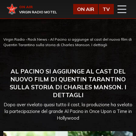
Vai al contenuto
Virgin Radio
ON AIR
ON AIR
TV
VIRGIN RADIO MOTEL
Virgin Radio
›
Rock News
›
Al Pacino si aggiunge al cast del nuovo film di
Quentin Tarantino sulla storia di Charles Manson. I dettagli
AL PACINO SI AGGIUNGE AL CAST DEL
NUOVO FILM DI QUENTIN TARANTINO
SULLA STORIA DI CHARLES MANSON. I
DETTAGLI
Dopo aver rivelato quasi tutto il cast, la produzione ha svelato
la partecipazione del grande Al Pacino in Once Upon a Time in
Hollywood