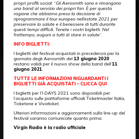
propri profili social: “
Gli Aerosmith sono e rimangono
una band al servizio dei propri fan. È per questa
ragione che abbiamo preso la decisione di
riprogrammare il tour europeo nell’estate 2021 per
preservare la salute e il benessere di tutti durante
questi tempi difficili. Tenete i vostri biglietti. Nel
frattempo, auguro a tutti di stare in salute
”.
INFO BIGLIETTI:
I biglietti del festival acquistati in precedenza per la
giornata degli Aerosmith del
13 giugno 2020
restano validi per il nuovo show della band dell’
11
giugno 2021
.
TUTTE LE INFORMAZIONI RIGUARDANTI I
BIGLIETTI GIÀ ACQUISTATI – CLICCA QUI
I biglietti per l’I-DAYS 2021 sono disponibili per
l’acquisto sulle piattaforme ufficiali Ticketmaster Italia,
Ticketone e Vivaticket.
Ulteriori informazioni e aggiornamenti sulla line-up del
festival saranno comunicate quanto prima.
Virgin Radio è la radio ufficiale