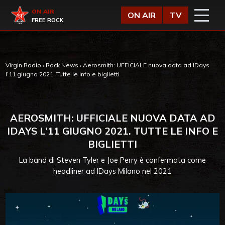
Vai al contenuto
Virgin Radio
ON AIR
ON AIR
TV
FREE ROCK
Virgin Radio
›
Rock News
›
Aerosmith: UFFICIALE nuova data ad IDays
l’11 giugno 2021. Tutte le info e biglietti
AEROSMITH: UFFICIALE NUOVA DATA AD
IDAYS L’11 GIUGNO 2021. TUTTE LE INFO E
BIGLIETTI
La band di Steven Tyler e Joe Perry è confermata come
headliner ad IDays Milano nel 2021