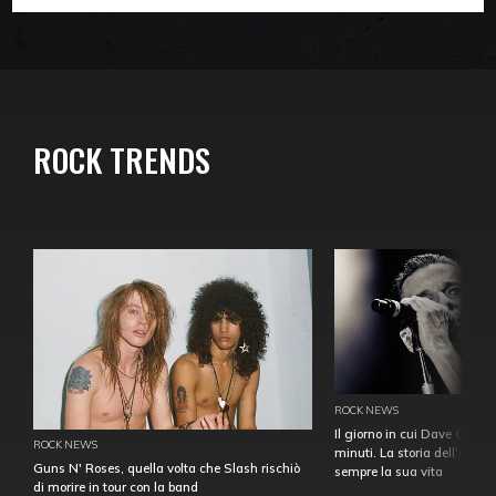
ROCK TRENDS
ROCK NEWS
Il giorno in cui Dave Gahan
ROCK NEWS
minuti. La storia dell'over
Guns N' Roses, quella volta che Slash rischiò
sempre la sua vita
di morire in tour con la band