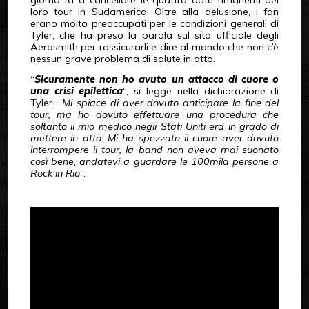
giorno fa a cancellare le quattro date rimanenti del
loro tour in Sudamerica. Oltre alla delusione, i fan
erano molto preoccupati per le condizioni generali di
Tyler, che ha preso la parola sul sito ufficiale degli
Aerosmith per rassicurarli e dire al mondo che non c’è
nessun grave problema di salute in atto.
“
Sicuramente non ho avuto un attacco di cuore o
una crisi epilettica
“, si legge nella dichiarazione di
Tyler. “
Mi spiace di aver dovuto anticipare la fine del
tour, ma ho dovuto effettuare una procedura che
soltanto il mio medico negli Stati Uniti era in grado di
mettere in atto. Mi ha spezzato il cuore aver dovuto
interrompere il tour, la band non aveva mai suonato
così bene, andatevi a guardare le 100mila persone a
Rock in Rio
“.