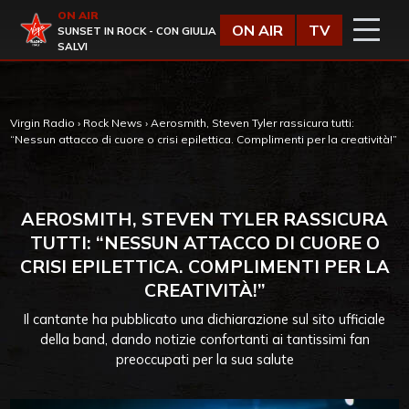
Vai al contenuto
ON AIR
Virgin Radio
ON AIR
TV
SUNSET IN ROCK - CON GIULIA
SALVI
Virgin Radio
›
Rock News
›
Aerosmith, Steven Tyler rassicura tutti:
“Nessun attacco di cuore o crisi epilettica. Complimenti per la creatività!”
AEROSMITH, STEVEN TYLER RASSICURA
TUTTI: “NESSUN ATTACCO DI CUORE O
CRISI EPILETTICA. COMPLIMENTI PER LA
CREATIVITÀ!”
Il cantante ha pubblicato una dichiarazione sul sito ufficiale
della band, dando notizie confortanti ai tantissimi fan
preoccupati per la sua salute