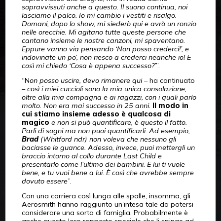
sopravvissuti anche a questo. Il suono continua, noi
lasciamo il palco. Io mi cambio i vestiti e risalgo.
Domani, dopo lo show, mi siederò qui e avrò un ronzio
nelle orecchie. Mi agitano tutte queste persone che
cantano insieme le nostre canzoni, mi spaventano.
Eppure vanno via pensando ‘Non posso crederci!’, e
indovinate un po’, non riesco a crederci neanche io! E
così mi chiedo ‘Cosa è appena successo?’
”.
“N
on posso uscire, devo rimanere qui
– ha continuato
–
così i miei cuccioli sono la mia unica consolazione,
oltre alla mia compagna e ai ragazzi, con i quali parlo
molto. Non era mai successo in 25 anni.
Il modo in
cui stiamo insieme adesso è qualcosa di
magico
e non si può quantificare, è questo il fatto.
Parli di sogni ma non puoi quantificarli. Ad esempio,
Brad
(Whitford ndr) non voleva che nessuno gli
baciasse le guance. Adesso, invece, puoi mettergli un
braccio intorno al collo durante Last Child e
presentarlo come l’ultimo dei bambini. E lui ti vuole
bene, e tu vuoi bene a lui. È così che avrebbe sempre
dovuto essere
”.
Con una carriera così lunga alle spalle, insomma, gli
Aerosmith hanno raggiunto un’intesa tale da potersi
considerare una sorta di famiglia. Probabilmente è