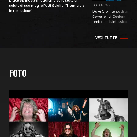
Bruce Springsteen aggiorna sullo stato di
ROCK NEWS
salute di sua moglie Patti Scialfa: "Il tumore è
in remissione"
Dave Grohl tentò di aiutare
Corrosion of Conformity fino
centro di disintossicazione
VEDI TUTTE
FOTO