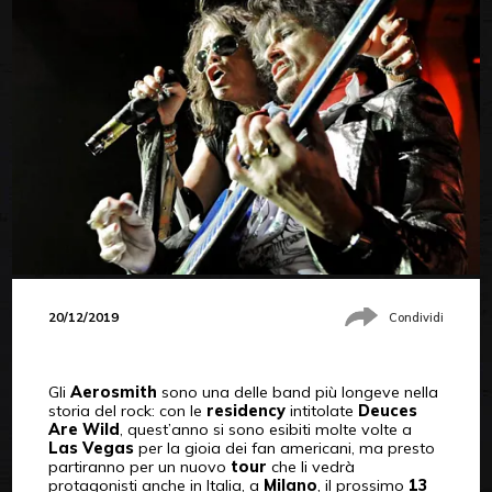
20/12/2019
Condividi
Gli
Aerosmith
sono una delle band più longeve nella
storia del rock: con le
residency
intitolate
Deuces
Are Wild
, quest’anno si sono esibiti molte volte a
Las Vegas
per la gioia dei fan americani, ma presto
partiranno per un nuovo
tour
che li vedrà
protagonisti anche in Italia, a
Milano
, il prossimo
13