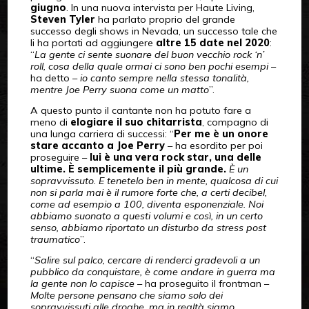
giugno
. In una nuova intervista per Haute Living,
Steven Tyler
ha parlato proprio del grande
successo degli shows in Nevada, un successo tale che
li ha portati ad aggiungere
altre 15 date nel 2020
:
“
La gente ci sente suonare del buon vecchio rock ‘n’
roll, cosa della quale ormai ci sono ben pochi esempi
–
ha detto –
io canto sempre nella stessa tonalità,
mentre Joe Perry suona come un matto
”.
A questo punto il cantante non ha potuto fare a
meno di
elogiare il suo chitarrista
, compagno di
una lunga carriera di successi: “
Per me è un onore
stare accanto a Joe Perry
– ha esordito per poi
proseguire –
lui è una vera rock star, una delle
ultime. È semplicemente il più grande.
È un
sopravvissuto. E tenetelo ben in mente, qualcosa di cui
non si parla mai è il rumore forte che, a certi decibel,
come ad esempio a 100, diventa esponenziale. Noi
abbiamo suonato a questi volumi e così, in un certo
senso, abbiamo riportato un disturbo da stress post
traumatico
”.
“
Salire sul palco, cercare di renderci gradevoli a un
pubblico da conquistare, è come andare in guerra ma
la gente non lo capisce
– ha proseguito il frontman –
Molte persone pensano che siamo solo dei
sopravvissuti alle droghe, ma in realtà siamo