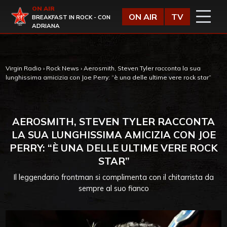
Vai al contenuto
ON AIR
Virgin Radio
ON AIR
TV
BREAKFAST IN ROCK - CON
ADRIANA
Virgin Radio
›
Rock News
›
Aerosmith, Steven Tyler racconta la sua
lunghissima amicizia con Joe Perry: “è una delle ultime vere rock star”
AEROSMITH, STEVEN TYLER RACCONTA
LA SUA LUNGHISSIMA AMICIZIA CON JOE
PERRY: “È UNA DELLE ULTIME VERE ROCK
STAR”
Il leggendario frontman si complimenta con il chitarrista da
sempre al suo fianco