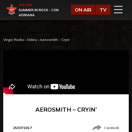
Vai al contenuto
ON AIR
Virgin Radio
ON AIR
TV
SUMMER IN ROCK - CON
ADRIANA
Virgin Radio
›
Video
›
Aerosmith – Cryin’
AEROSMITH – CRYIN’
25/07/2017
Condividi