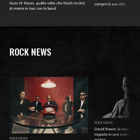
Guns N' Roses, quella volta che Slash rischiò
sempre la sua vita
di morire in tour con la band
ROCK NEWS
ROCK NEWS
David Bowie, la vera identi
risposta in una sceneggiatu
ROCK NEWS
archivi