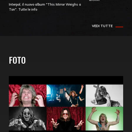
Interpol, il nuovo album "This Mirror Weighs a
Ton". Tutte le info
VEDI TUTTE
FOTO