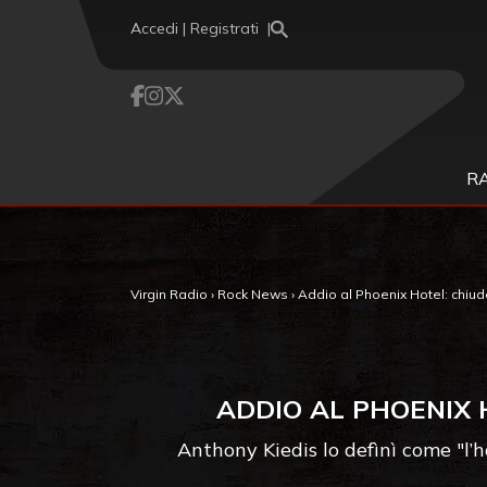
Vai al contenuto
Accedi | Registrati
R
Virgin Radio
›
Rock News
›
Addio al Phoenix Hotel: chiude
ADDIO AL PHOENIX 
Anthony Kiedis lo defìnì come "l’