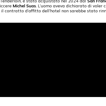
e Tenderloin, è stato acquistato nel 2024 dal
San Franc
ticcere
Michel Suas
. L’uomo aveva dichiarato di voler c
il contratto d’affitto dell’hotel non sarebbe stato rin