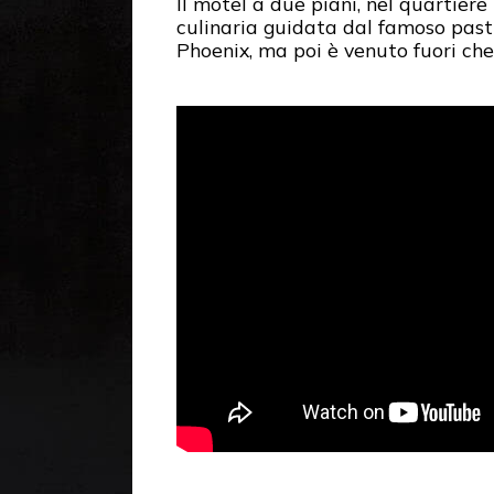
Il motel a due piani, nel quartier
culinaria guidata dal famoso pas
Phoenix, ma poi è venuto fuori che 