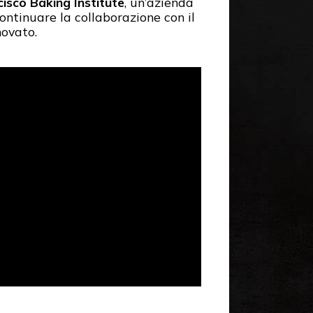
isco Baking Institute
, un’azienda
ontinuare la collaborazione con il
novato.