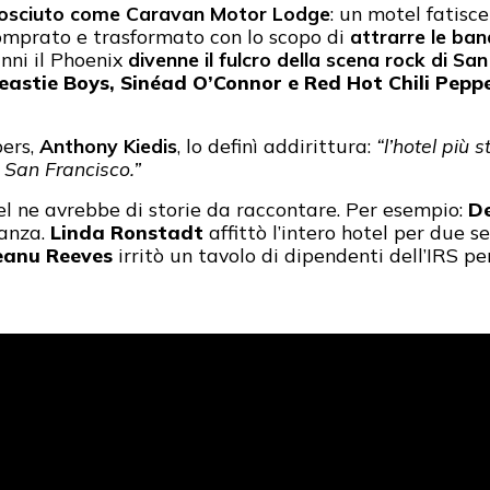
onosciuto come Caravan Motor Lodge
: un motel fatisc
comprato e trasformato con lo scopo di
attrarre le ba
anni il Phoenix
divenne il fulcro della scena rock di Sa
eastie Boys, Sinéad O’Connor e Red Hot Chili Pepp
pers,
Anthony Kiedis
, lo definì addirittura:
“l’hotel più
i San Francisco.”
el ne avrebbe di storie da raccontare. Per esempio:
De
tanza.
Linda Ronstadt
affittò l’intero hotel per due 
eanu Reeves
irritò un tavolo di dipendenti dell’IRS pe