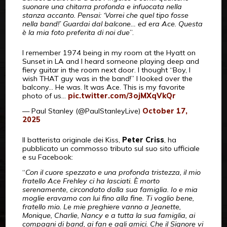
suonare una chitarra profonda e infuocata nella
stanza accanto. Pensai: ‘Vorrei che quel tipo fosse
nella band!’ Guardai dal balcone… ed era Ace. Questa
è la mia foto preferita di noi due
”.
I remember 1974 being in my room at the Hyatt on
Sunset in LA and I heard someone playing deep and
fiery guitar in the room next door. I thought “Boy, I
wish THAT guy was in the band!” I looked over the
balcony… He was. It was Ace. This is my favorite
photo of us…
pic.twitter.com/3ojMXqVkQr
— Paul Stanley (@PaulStanleyLive)
October 17,
2025
Il batterista originale dei Kiss,
Peter Criss
, ha
pubblicato un commosso tributo sul suo sito ufficiale
e su Facebook:
“
Con il cuore spezzato e una profonda tristezza, il mio
fratello Ace Frehley ci ha lasciati. È morto
serenamente, circondato dalla sua famiglia. Io e mia
moglie eravamo con lui fino alla fine. Ti voglio bene,
fratello mio. Le mie preghiere vanno a Jeanette,
Monique, Charlie, Nancy e a tutta la sua famiglia, ai
compagni di band, ai fan e agli amici. Che il Signore vi