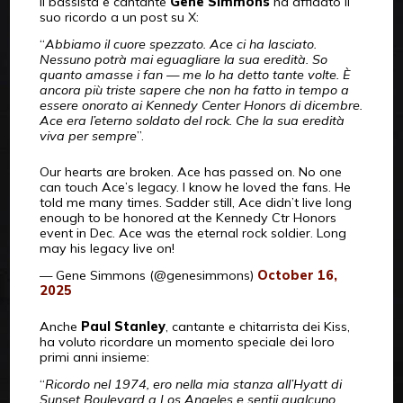
Il bassista e cantante
Gene Simmons
ha affidato il
suo ricordo a un post su X:
“
Abbiamo il cuore spezzato. Ace ci ha lasciato.
Nessuno potrà mai eguagliare la sua eredità. So
quanto amasse i fan — me lo ha detto tante volte. È
ancora più triste sapere che non ha fatto in tempo a
essere onorato ai Kennedy Center Honors di dicembre.
Ace era l’eterno soldato del rock. Che la sua eredità
viva per sempre
”.
Our hearts are broken. Ace has passed on. No one
can touch Ace’s legacy. I know he loved the fans. He
told me many times. Sadder still, Ace didn’t live long
enough to be honored at the Kennedy Ctr Honors
event in Dec. Ace was the eternal rock soldier. Long
may his legacy live on!
— Gene Simmons (@genesimmons)
October 16,
2025
Anche
Paul Stanley
, cantante e chitarrista dei Kiss,
ha voluto ricordare un momento speciale dei loro
primi anni insieme:
“
Ricordo nel 1974, ero nella mia stanza all’Hyatt di
Sunset Boulevard a Los Angeles e sentii qualcuno