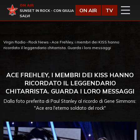
Vai al contenuto
ON AIR
Virgin Radio
ON AIR
TV
SUNSET IN ROCK - CON GIULIA
SALVI
Virgin Radio
›
Rock News
›
Ace Frehley, i membri dei KISS hanno
ricordato il leggendario chitarrista. Guarda i loro messaggi
ACE FREHLEY, I MEMBRI DEI KISS HANNO
RICORDATO IL LEGGENDARIO
CHITARRISTA. GUARDA I LORO MESSAGGI
Dalla foto preferita di Paul Stanley al ricordo di Gene Simmons:
"Ace era l'eterno soldato del rock"