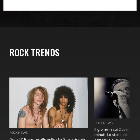
ROCK TRENDS
ROCK NEWS
Il giorno in cui Dave Gahan
ROCK NEWS
minuti. La storia dell'over
Guns N' Roses, quella volta che Slash rischiò