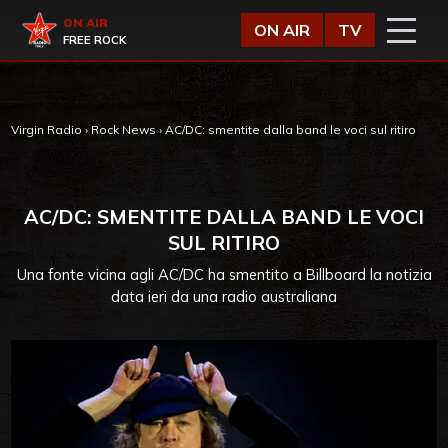
Vai al contenuto
Virgin Radio
ON AIR
ON AIR
TV
FREE ROCK
Virgin Radio
›
Rock News
›
AC/DC: smentite dalla band le voci sul ritiro
AC/DC: SMENTITE DALLA BAND LE VOCI
SUL RITIRO
Una fonte vicina agli AC/DC ha smentito a Billboard la notizia
data ieri da una radio australiana