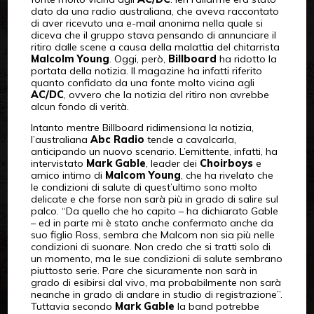
dato da una radio australiana, che aveva raccontato
di aver ricevuto una e-mail anonima nella quale si
diceva che il gruppo stava pensando di annunciare il
ritiro dalle scene a causa della malattia del chitarrista
Malcolm Young
. Oggi, però,
Billboard
ha ridotto la
portata della notizia. Il magazine ha infatti riferito
quanto confidato da una fonte molto vicina agli
AC/DC
, ovvero che la notizia del ritiro non avrebbe
alcun fondo di verità.
Intanto mentre Billboard ridimensiona la notizia,
l’australiana
Abc Radio
tende a cavalcarla,
anticipando un nuovo scenario. L’emittente, infatti, ha
intervistato
Mark Gable
, leader dei
Choirboys
e
amico intimo di
Malcom Young
, che ha rivelato che
le condizioni di salute di quest’ultimo sono molto
delicate e che forse non sarà più in grado di salire sul
palco. “Da quello che ho capito – ha dichiarato Gable
– ed in parte mi è stato anche confermato anche da
suo figlio Ross, sembra che Malcom non sia più nelle
condizioni di suonare. Non credo che si tratti solo di
un momento, ma le sue condizioni di salute sembrano
piuttosto serie. Pare che sicuramente non sarà in
grado di esibirsi dal vivo, ma probabilmente non sarà
neanche in grado di andare in studio di registrazione”.
Tuttavia secondo
Mark Gable
la band potrebbe