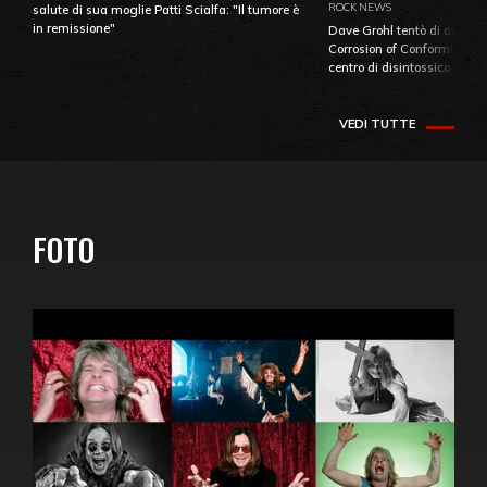
ROCK NEWS
salute di sua moglie Patti Scialfa: "Il tumore è
in remissione"
Dave Grohl tentò di aiutare
Corrosion of Conformity fino
centro di disintossicazione
VEDI TUTTE
FOTO