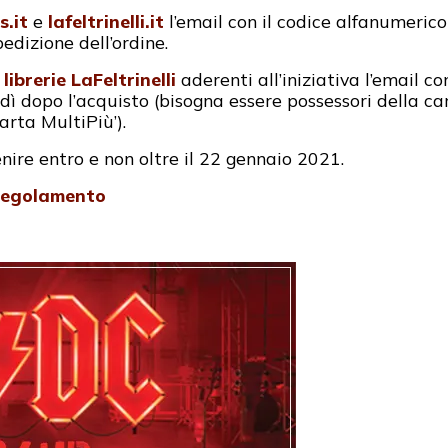
s.it
e
lafeltrinelli.it
l’email con il codice alfanumerico
pedizione dell’ordine.
e
librerie LaFeltrinelli
aderenti all’iniziativa l’email co
edì dopo l’acquisto (bisogna essere possessori della ca
arta MultiPiù’).
nire entro e non oltre il 22 gennaio 2021.
regolamento