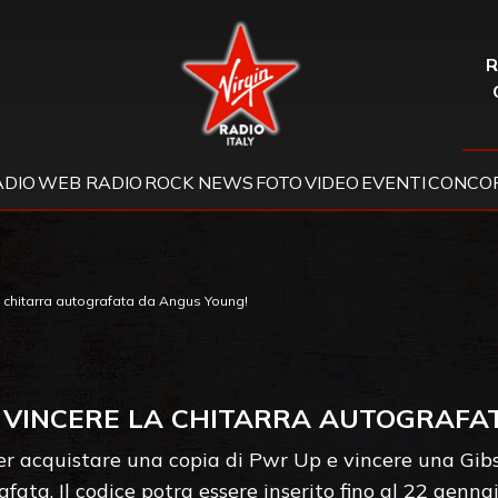
Virgin Radio
R
ADIO
WEB RADIO
ROCK NEWS
FOTO
VIDEO
EVENTI
CONCOR
 chitarra autografata da Angus Young!
E VINCERE LA CHITARRA AUTOGRAFA
per acquistare una copia di Pwr Up e vincere una Gi
fata. Il codice potra essere inserito fino al 22 genn