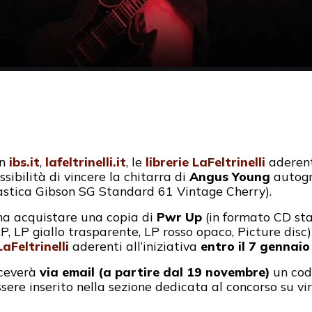
on
ibs.it
,
lafeltrinelli.it
, le
librerie LaFeltrinelli
aderenti
ssibilità di vincere la chitarra di
Angus Young
autogr
tastica Gibson SG Standard 61 Vintage Cherry).
na acquistare una copia di
Pwr Up
(in formato CD st
P, LP giallo trasparente, LP rosso opaco, Picture disc
LaFeltrinelli
aderenti all’iniziativa
entro il 7 gennai
iceverà
via email (a partire dal 19 novembre)
un cod
ere inserito nella sezione dedicata al concorso su vir