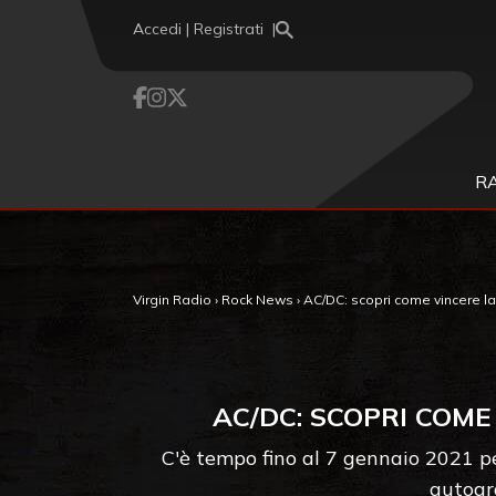
Vai al contenuto
Accedi | Registrati
R
Virgin Radio
›
Rock News
›
AC/DC: scopri come vincere la
AC/DC: SCOPRI COM
C'è tempo fino al 7 gennaio 2021 
autogra