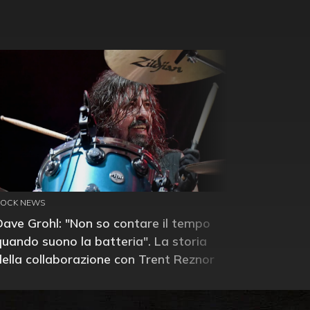
ROCK NEWS
Dave Grohl: "Non so contare il tempo
quando suono la batteria". La storia
della collaborazione con Trent Reznor