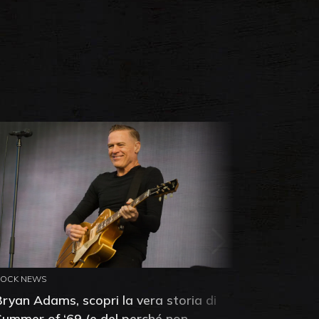
ROCK NEWS
ROCK NEW
Bryan Adams, scopri la vera storia di
Anthony 
Summer of ‘69 (e del perché non
mia amic