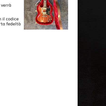
 verrà
n il codice
rta fedeltà