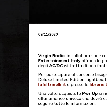
09/11/2020
Virgin Radio
, in collaborazione c
Entertainment Italy
offrono la po
degli
AC/DC
(si tratta di una fan
Per partecipare al concorso bisog
Deluxe Limited Edition Lightbox, L
lafeltrinelli.it
o presso le
librerie 
Una volta acquistato
Pwr Up
si r
alfanumerico univoco che dovrà ess
seguire tutte le informazioni.