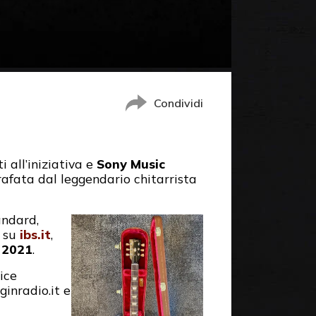
Condividi
 all’iniziativa e
Sony Music
afata dal leggendario chitarrista
andard,
) su
ibs.it
,
o 2021
.
ice
ginradio.it e