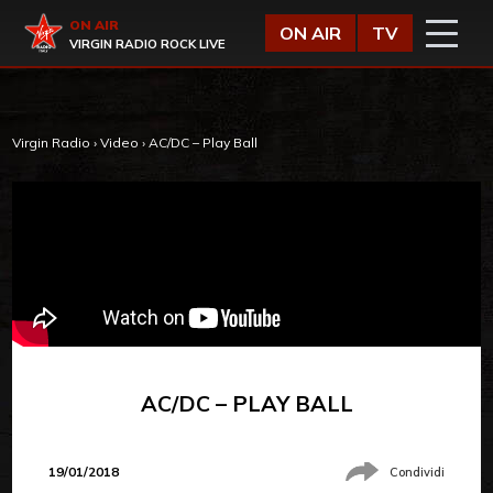
Vai al contenuto
Virgin Radio
ON AIR
ON AIR
TV
VIRGIN RADIO ROCK LIVE
Virgin Radio
›
Video
›
AC/DC – Play Ball
AC/DC – PLAY BALL
19/01/2018
Condividi