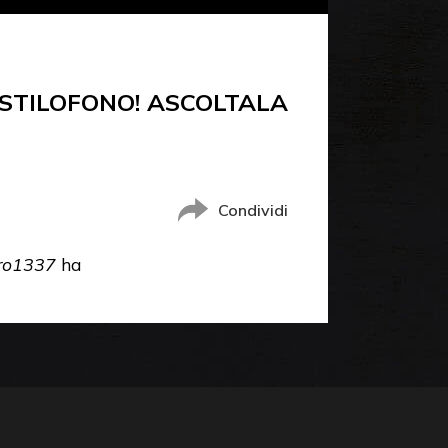
STILOFONO! ASCOLTALA
Condividi
ro1337
ha