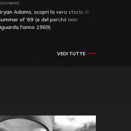
ROCK NEWS
ROCK NEW
Bryan Adams, scopri la vera storia di
Anthony 
Summer of ‘69 (e del perché non
mia amic
riguarda l'anno 1969)
VEDI TUTTE