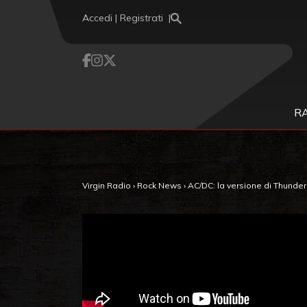
Vai al contenuto
Accedi | Registrati
R
Virgin Radio
›
Rock News
›
AC/DC: la versione di Thunders