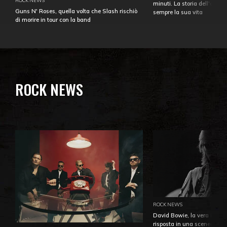
ROCK NEWS
minuti. La storia dell'over
Guns N' Roses, quella volta che Slash rischiò
sempre la sua vita
di morire in tour con la band
ROCK NEWS
ROCK NEWS
David Bowie, la vera identi
risposta in una sceneggiatu