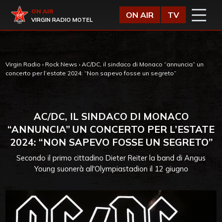
Vai al contenuto
Virgin Radio
ON AIR
ON AIR
TV
VIRGIN RADIO MOTEL
Virgin Radio
›
Rock News
›
AC/DC, il sindaco di Monaco “annuncia” un
concerto per l’estate 2024: “Non sapevo fosse un segreto”
AC/DC, IL SINDACO DI MONACO
“ANNUNCIA” UN CONCERTO PER L’ESTATE
2024: “NON SAPEVO FOSSE UN SEGRETO”
Secondo il primo cittadino Dieter Reiter la band di Angus
Young suonerà all'Olympiastadion il 12 giugno