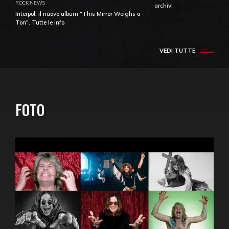
ROCK NEWS
archivi
Interpol, il nuovo album "This Mirror Weighs a
Ton". Tutte le info
VEDI TUTTE
FOTO