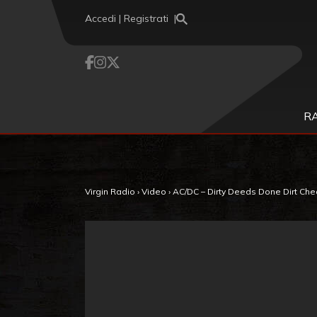
Vai al contenuto
Accedi | Registrati
R
Virgin Radio
›
Video
›
AC/DC – Dirty Deeds Done Dirt Ch