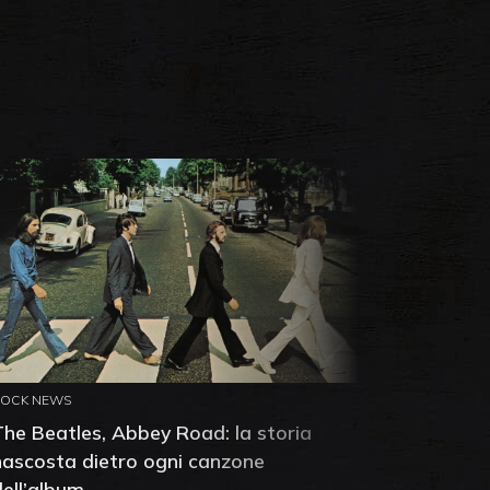
ROCK NEWS
ROCK NEW
The Beatles, Abbey Road: la storia
Neil You
nascosta dietro ogni canzone
dell'alb
dell’album
che salv