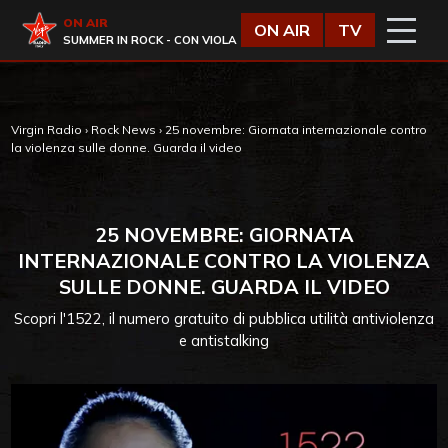
Vai al contenuto
Virgin Radio
ON AIR
ON AIR
TV
SUMMER IN ROCK - CON VIOLA
Virgin Radio
›
Rock News
›
25 novembre: Giornata internazionale contro
la violenza sulle donne. Guarda il video
25 NOVEMBRE: GIORNATA
INTERNAZIONALE CONTRO LA VIOLENZA
SULLE DONNE. GUARDA IL VIDEO
Scopri l'1522, il numero gratuito di pubblica utilità antiviolenza
e antistalking