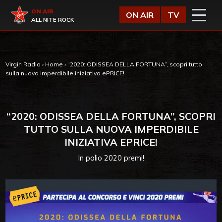
Vai al contenuto
Virgin Radio
ON AIR
ON AIR
TV
ALL NITE ROCK
Virgin Radio
›
Home
›
“2020: ODISSEA DELLA FORTUNA”, scopri tutto
sulla nuova imperdibile iniziativa ePRICE!
“2020: ODISSEA DELLA FORTUNA”, SCOPRI
TUTTO SULLA NUOVA IMPERDIBILE
INIZIATIVA EPRICE!
In palio 2020 premi!