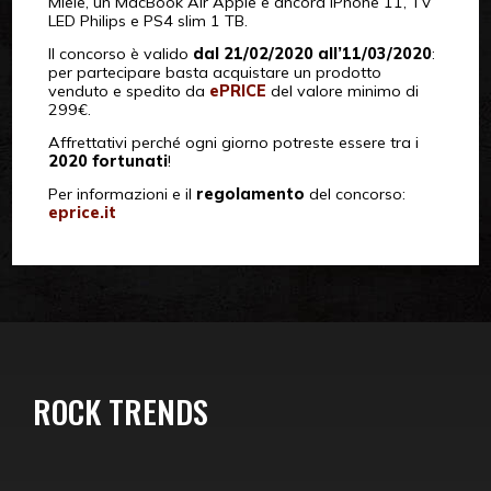
Miele, un MacBook Air Apple e ancora iPhone 11, TV
LED Philips e PS4 slim 1 TB.
Il concorso è valido
dal 21/02/2020 all’11/03/2020
:
per partecipare basta acquistare un prodotto
venduto e spedito da
ePRICE
del valore minimo di
299€.
Affrettativi perché ogni giorno potreste essere tra i
2020 fortunati
!
Per informazioni e il
regolamento
del concorso:
eprice.it
ROCK TRENDS