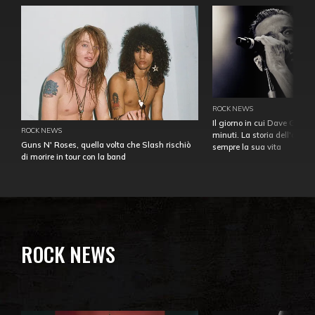
ROCK NEWS
Il giorno in cui Dave Gahan
ROCK NEWS
minuti. La storia dell'over
Guns N' Roses, quella volta che Slash rischiò
sempre la sua vita
di morire in tour con la band
ROCK NEWS