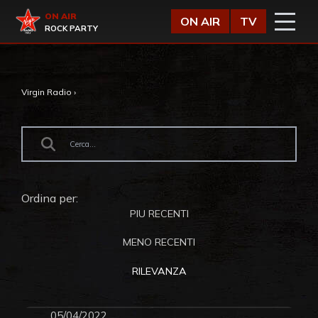
Vai al contenuto
Virgin Radio
ON AIR
ON AIR
TV
ROCK PARTY
Virgin Radio
›
Ordina per:
PIU RECENTI
MENO RECENTI
RILEVANZA
05/04/2022